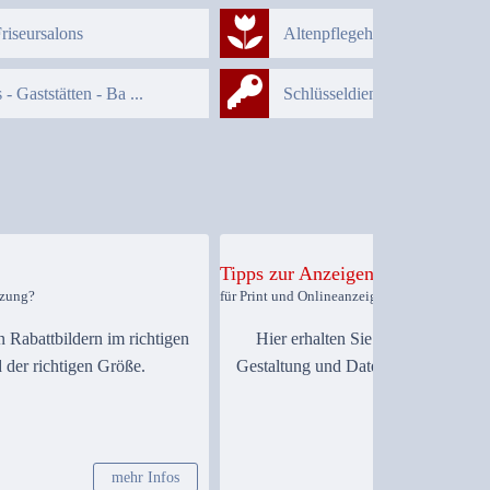
Friseursalons
Altenpflegeheime - Seniorence
 - Gaststätten - Ba ...
Schlüsseldienste
Tipps zur Anzeigengestaltung
tzung?
für Print und Onlineanzeigen
 Rabattbildern im richtigen
Hier erhalten Sie nützliche Hinwe
 der richtigen Größe.
Gestaltung und Datenlieferung von 
mehr Infos
me