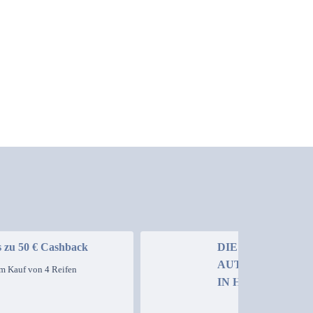
s zu 50 € Cashback
DIE
AUTOGLASEXPE
m Kauf von 4 Reifen
IN HALLE
M & C Mobiler Autoglas 