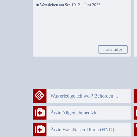
See
in Wansleben am See 19.-21. Juni 2026
mehr Infos
Was erledige ich wo ? Behörden ...
Ärzte Allgemeinmedizin
Ärzte Hals-Nasen-Ohren (HNO)