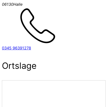
06130
Halle
0345 96391278
Ortslage