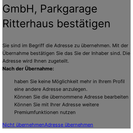
GmbH, Parkgarage
Ritterhaus
bestätigen
Sie sind im Begriff die Adresse zu übernehmen. Mit der
Übernahme bestätigen Sie das Sie der Inhaber sind. Die
Adresse wird Ihnen zugeteilt.
Nach der Übernahme:
haben Sie keine Möglichkeit mehr in Ihrem Profil
eine andere Adresse anzulegen.
Können Sie die übernommene Adresse bearbeiten
Können Sie mit Ihrer Adresse weitere
Premiumfunktionen nutzen
Nicht übernehmen
Adresse übernehmen