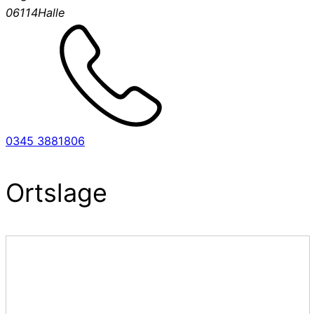
06114
Halle
0345 3881806
Ortslage