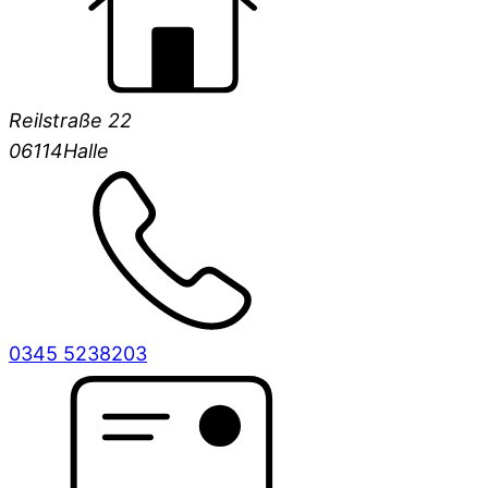
Reilstraße 22
06114
Halle
0345 5238203