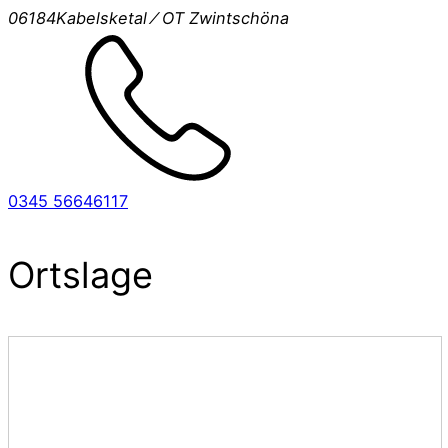
06184
Kabelsketal ⁄ OT Zwintschöna
0345 56646117
Ortslage