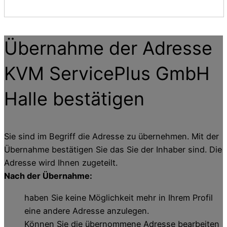
Übernahme der Adresse
KVM ServicePlus GmbH
Halle
bestätigen
Sie sind im Begriff die Adresse zu übernehmen. Mit der
Übernahme bestätigen Sie das Sie der Inhaber sind. Die
Adresse wird Ihnen zugeteilt.
Nach der Übernahme:
haben Sie keine Möglichkeit mehr in Ihrem Profil
eine andere Adresse anzulegen.
Können Sie die übernommene Adresse bearbeiten