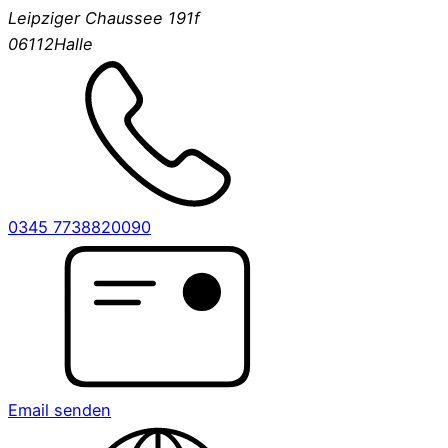
Leipziger Chaussee 191f
06112
Halle
0345 7738820090
Email senden