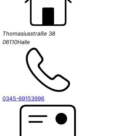
Thomasiusstraße 38
06110
Halle
0345-69153996