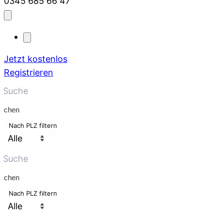
0345 685 66 47
Jetzt kostenlos
Registrieren
uchen
Nach PLZ filtern
uchen
Nach PLZ filtern