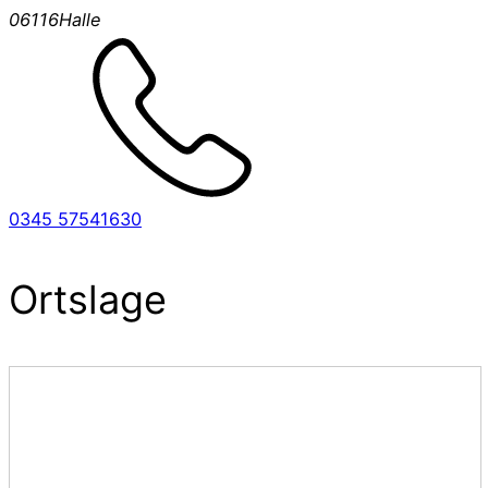
06116
Halle
0345 57541630
Ortslage