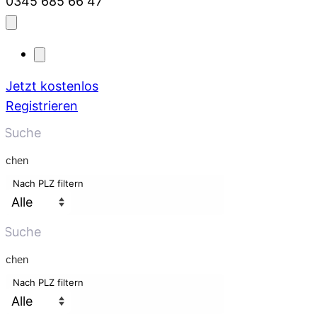
0345 685 66 47
Jetzt kostenlos
Registrieren
uchen
Nach PLZ filtern
uchen
Nach PLZ filtern