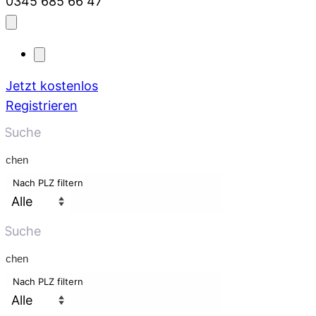
0345 685 66 47
Jetzt kostenlos
Registrieren
uchen
Nach PLZ filtern
uchen
Nach PLZ filtern