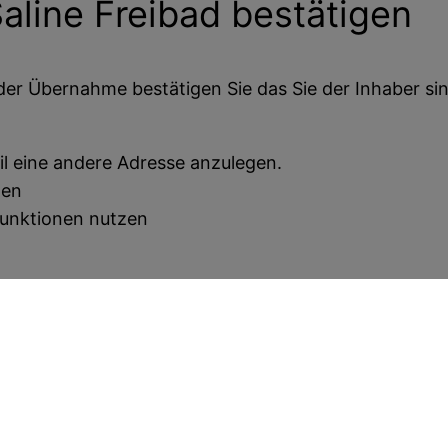
aline Freibad
bestätigen
der Übernahme bestätigen Sie das Sie der Inhaber sin
il eine andere Adresse anzulegen.
ten
funktionen nutzen