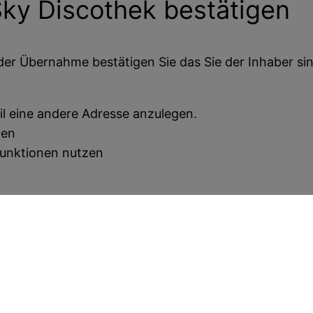
ky Discothek
bestätigen
der Übernahme bestätigen Sie das Sie der Inhaber sin
il eine andere Adresse anzulegen.
ten
funktionen nutzen