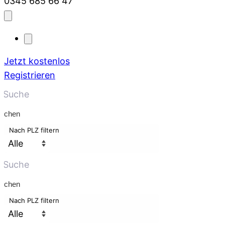
0345 685 66 47
Jetzt kostenlos
Registrieren
uchen
Nach PLZ filtern
uchen
Nach PLZ filtern