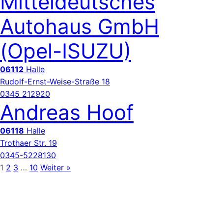
Mitteldeutsches
Autohaus GmbH
(Opel-ISUZU)
06112
Halle
Rudolf-Ernst-Weise-Straße 18
0345 212920
Andreas Hoof
06118
Halle
Trothaer Str. 19
0345-5228130
1
2
3
…
10
Weiter »