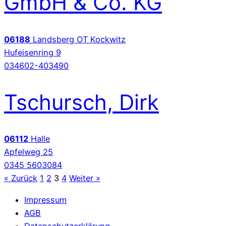
GmbH & Co. KG
06188
Landsberg OT Kockwitz
Hufeisenring 9
034602-403490
Tschursch, Dirk
06112
Halle
Apfelweg 25
0345 5603084
« Zurück
1
2
3
4
Weiter »
Impressum
AGB
Datenschutzerklärung