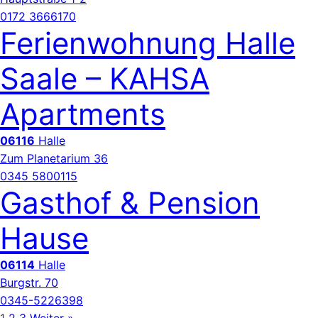
0172 3666170
Ferienwohnung Halle
Saale – KAHSA
Apartments
06116
Halle
Zum Planetarium 36
0345 5800115
Gasthof & Pension
Hause
06114
Halle
Burgstr. 70
0345-5226398