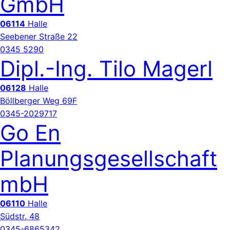
GmbH
06114
Halle
Seebener Straße 22
0345 5290
Dipl.-Ing. Tilo Magerl
06128
Halle
Böllberger Weg 69F
0345-2029717
Go En
Planungsgesellschaft
mbH
06110
Halle
Südstr. 48
0345-6865342